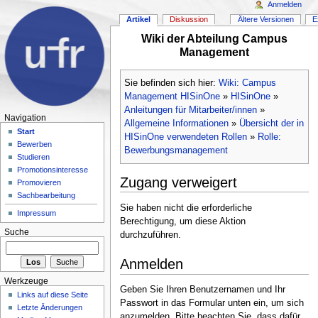
Anmelden
Artikel
Diskussion
Ältere Versionen
E
Wiki der Abteilung Campus
Management
Sie befinden sich hier:
Wiki: Campus
Management HISinOne
»
HISinOne
»
Anleitungen für Mitarbeiter/innen
»
Navigation
Allgemeine Informationen
»
Übersicht der in
Start
HISinOne verwendeten Rollen
»
Rolle:
Bewerben
Bewerbungsmanagement
Studieren
Promotionsinteresse
Zugang verweigert
Promovieren
Sachbearbeitung
Sie haben nicht die erforderliche
Impressum
Berechtigung, um diese Aktion
Suche
durchzuführen.
Anmelden
Werkzeuge
Geben Sie Ihren Benutzernamen und Ihr
Links auf diese Seite
Passwort in das Formular unten ein, um sich
Letzte Änderungen
anzumelden. Bitte beachten Sie, dass dafür