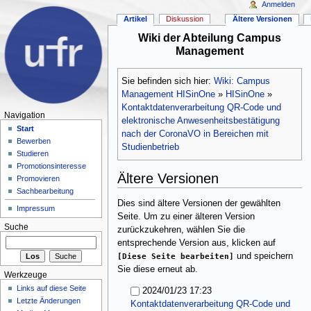
Anmelden
Artikel
Diskussion
Ältere Versionen
Wiki der Abteilung Campus
Management
Sie befinden sich hier:
Wiki: Campus
Management HISinOne
»
HISinOne
»
Kontaktdatenverarbeitung QR-Code und
Navigation
elektronische Anwesenheitsbestätigung
Start
nach der CoronaVO in Bereichen mit
Bewerben
Studienbetrieb
Studieren
Promotionsinteresse
Ältere Versionen
Promovieren
Sachbearbeitung
Dies sind ältere Versionen der gewählten
Impressum
Seite. Um zu einer älteren Version
Suche
zurückzukehren, wählen Sie die
entsprechende Version aus, klicken auf
[Diese Seite bearbeiten]
und speichern
Sie diese erneut ab.
Werkzeuge
Links auf diese Seite
2024/01/23 17:23
Letzte Änderungen
Kontaktdatenverarbeitung QR-Code und