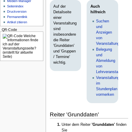
Medien-Manager
Auf der
Auch
Seitenindex
Druckversion
Detailseite
hilfreich
Permanentlink
einer
Suchen
Artikel zitieren
Veranstaltung
und
sind
QR-Code
Anzeigen
insbesondere
von
die Reiter
Veranstaltungen
'Grunddaten'
Belegung
und 'Gruppen
und
/ Termine'
Abmeldung
wichtig.
von
Lehrveranstaltungen
Veranstaltungen
im
Stundenplan
vormerken
Reiter 'Grunddaten'
Unter dem Reiter
'Grunddaten'
finden
Sie