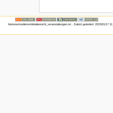
hisinone/studieren/detailansicht_veranstaltungen.txt
· Zuletzt geändert:
2023/01/17 11