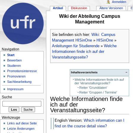
Anmelden
Artikel
Diskussion
Ältere Versionen
E
Wiki der Abteilung Campus
Management
Sie befinden sich hier:
Wiki: Campus
Management HISinOne
»
HISinOne
»
Anleitungen für Studierende
»
Welche
Navigation
Informationen finde ich auf der
Start
Veranstaltungsseite?
Bewerben
Studieren
Promotionsinteresse
Inhaltsverzeichnis
−
Promovieren
Welche Informationen finde ich auf
Sachbearbeitung
der Veranstaltungsseite?
Reiter 'Grunddaten'
Impressum
Reiter 'Gruppen / Termine'
Suche
Welche Informationen finde
ich auf der
Veranstaltungsseite?
Werkzeuge
English Version:
Which information can I
Links auf diese Seite
find on the course detail view?
Letzte Änderungen