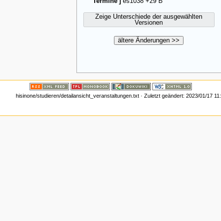
Termine']
es1038
+29 B
Zeige Unterschiede der ausgewählten
Versionen
ältere Änderungen >>
hisinone/studieren/detailansicht_veranstaltungen.txt
· Zuletzt geändert:
2023/01/17 11