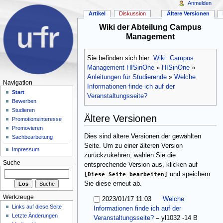
Anmelden
Artikel
Diskussion
Ältere Versionen
Wiki der Abteilung Campus
Management
Sie befinden sich hier:
Wiki: Campus
Management HISinOne
»
HISinOne
»
Anleitungen für Studierende
»
Welche
Navigation
Informationen finde ich auf der
Start
Veranstaltungsseite?
Bewerben
Studieren
Ältere Versionen
Promotionsinteresse
Promovieren
Dies sind ältere Versionen der gewählten
Sachbearbeitung
Seite. Um zu einer älteren Version
Impressum
zurückzukehren, wählen Sie die
Suche
entsprechende Version aus, klicken auf
[Diese Seite bearbeiten]
und speichern
Sie diese erneut ab.
Werkzeuge
2023/01/17 11:03
Welche
Links auf diese Seite
Informationen finde ich auf der
Letzte Änderungen
Veranstaltungsseite?
–
yl1032
-14 B