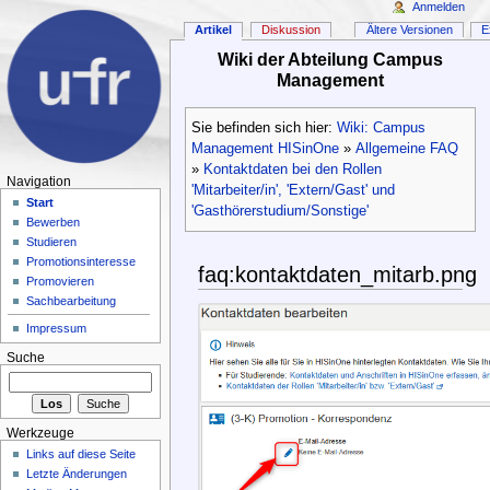
Anmelden
Artikel
Diskussion
Ältere Versionen
E
Wiki der Abteilung Campus
Management
Sie befinden sich hier:
Wiki: Campus
Management HISinOne
»
Allgemeine FAQ
»
Kontaktdaten bei den Rollen
Navigation
'Mitarbeiter/in', 'Extern/Gast' und
Start
'Gasthörerstudium/Sonstige'
Bewerben
Studieren
Promotionsinteresse
faq:kontaktdaten_mitarb.png
Promovieren
Sachbearbeitung
Impressum
Suche
Werkzeuge
Links auf diese Seite
Letzte Änderungen