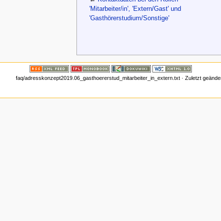
'Mitarbeiter/in', 'Extern/Gast' und
'Gasthörerstudium/Sonstige'
faq/adresskonzept2019.06_gasthoererstud_mitarbeiter_in_extern.txt
· Zuletzt geände