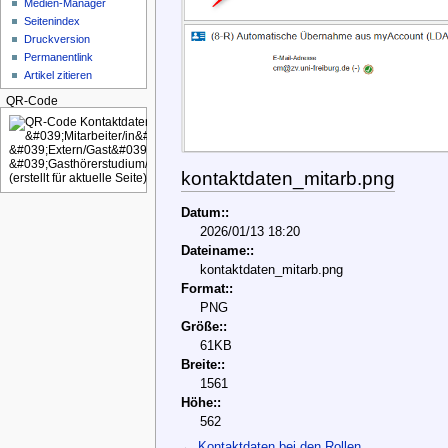
Medien-Manager
Seitenindex
Druckversion
Permanentlink
Artikel zitieren
QR-Code
kontaktdaten_mitarb.png
Datum::
2026/01/13 18:20
Dateiname::
kontaktdaten_mitarb.png
Format::
PNG
Größe::
61KB
Breite::
1561
Höhe::
562
←
Kontaktdaten bei den Rollen