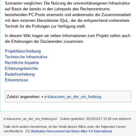
Szenarien verglichen: Die Nutzung der universitätseigenen Infrastruktur
auf Basis der bereits in den Lehrpools des Rechenzentrums
bestehenden PC-Pools einerseits und andererseits die Zusammenarbeit
mit dem externen Dienstleister IQuL, der die entsprechend vorbereitete
Technik für die Prüfungen zur Verfügung stellt.
In diesem Wiki tragen wir neben Informationen zum Projekt selbst auch
die Erfahrungen der Dozierenden zusammen.
Projektbeschreibung
Technische Infrastruktur
Rechtliche Aspekte
Erfahrungsberichte
Bedarfserhebung
Erkenntnisse
Zuletzt angesehen:
•
e-klausuren_an_der_uni_freiburg
e-klausuren_an_der_uni_freiburg.txt
· Zuletzt geändert:
2013/12/17 15:28
von
slotosch
Falls nicht anders bezeichnet, ist der Inhalt dieses Wikis unter der folgenden Lizenz
veröffentlicht:
CC Attribution-Noncommercial-Share Alike 4.0 International