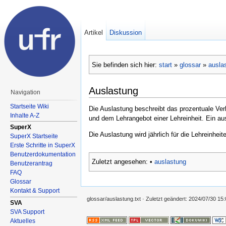
Artikel
Diskussion
Sie befinden sich hier:
start
»
glossar
»
ausla
Auslastung
Navigation
Startseite Wiki
Die Auslastung beschreibt das prozentuale Ver
Inhalte A-Z
und dem Lehrangebot einer Lehreinheit. Ein a
SuperX
Die Auslastung wird jährlich für die Lehreinhei
SuperX Startseite
Erste Schritte in SuperX
Benutzerdokumentation
Zuletzt angesehen:
•
auslastung
Benutzerantrag
FAQ
Glossar
Kontakt & Support
glossar/auslastung.txt
· Zuletzt geändert:
2024/07/30 15:
SVA
SVA Support
Aktuelles