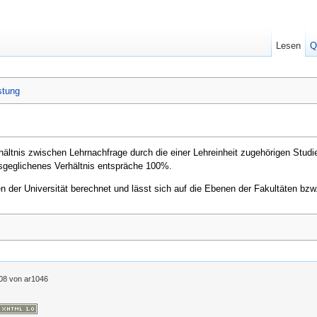
Lesen
Q
stung
hältnis zwischen Lehrnachfrage durch die einer Lehreinheit zugehörigen Stud
usgeglichenes Verhältnis entspräche 100%.
ten der Universität berechnet und lässt sich auf die Ebenen der Fakultäten bz
08
von
ar1046