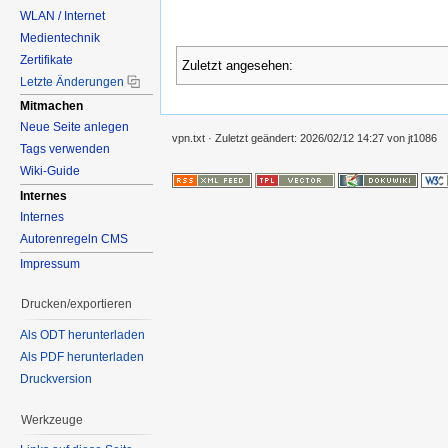
WLAN / Internet
Medientechnik
Zertifikate
Zuletzt angesehen:
Letzte Änderungen
Mitmachen
Neue Seite anlegen
vpn.txt
· Zuletzt geändert:
2026/02/12 14:27
von
jt1086
Tags verwenden
Wiki-Guide
Internes
Internes
Autorenregeln CMS
Impressum
Drucken/exportieren
Als ODT herunterladen
Als PDF herunterladen
Druckversion
Werkzeuge