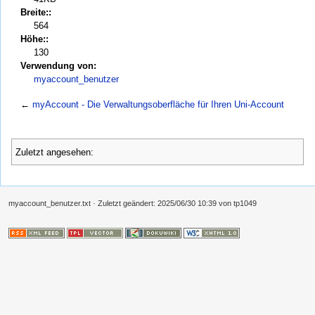
Breite::
564
Höhe::
130
Verwendung von:
myaccount_benutzer
←
myAccount - Die Verwaltungsoberfläche für Ihren Uni-Account
Zuletzt angesehen:
myaccount_benutzer.txt
· Zuletzt geändert:
2025/06/30 10:39
von
tp1049