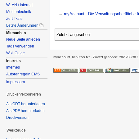
WLAN / Internet
Medientechnik
←
myAccount - Die Verwaltungsoberfläche f
Zertifikate
Letzte Änderungen
Mitmachen
Zuletzt angesehen:
Neue Seite anlegen
Tags verwenden
Wiki-Guide
myaccount_benutzer.txt
· Zuletzt geändert:
2025/06/30 1
Internes
Internes
Autorenregeln CMS
Impressum
Drucken/exportieren
Als ODT herunterladen
Als PDF herunterladen
Druckversion
Werkzeuge