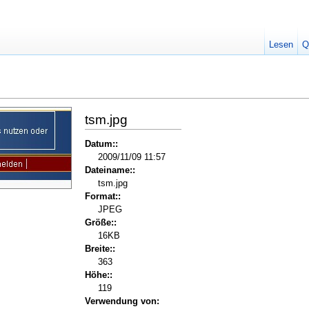
Lesen
Q
tsm.jpg
Datum::
2009/11/09 11:57
Dateiname::
tsm.jpg
Format::
JPEG
Größe::
16KB
Breite::
363
Höhe::
119
Verwendung von: