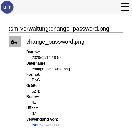
tsm-verwaltung:change_password.png
change_password.png
Datum::
2020/08/14 10:57
Dateiname::
change_password.png
Format::
PNG
Größe::
527B
Breite::
41
Höhe::
37
Verwendung von:
tsm_verwaltung