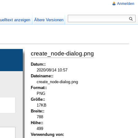
Anmelden
uelltext anzeigen
Ältere Versionen
create_node-dialog.png
Datum::
2020/08/14 10:57
Dateiname::
create_node-dialog.png
Format::
PNG
Größe::
17KB
Breite::
788
Höhe::
499
Verwendung von: