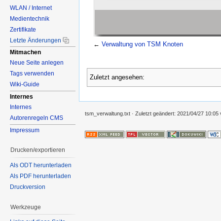
WLAN / Internet
Medientechnik
Zertifikate
Letzte Änderungen
←
Verwaltung von TSM Knoten
Mitmachen
Neue Seite anlegen
Tags verwenden
Zuletzt angesehen:
Wiki-Guide
Internes
Internes
tsm_verwaltung.txt
· Zuletzt geändert:
2021/04/27 10:05
Autorenregeln CMS
Impressum
Drucken/exportieren
Als ODT herunterladen
Als PDF herunterladen
Druckversion
Werkzeuge