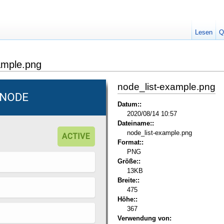
Lesen
Q
ample.png
node_list-example.png
Datum::
2020/08/14 10:57
Dateiname::
node_list-example.png
Format::
PNG
Größe::
13KB
Breite::
475
Höhe::
367
Verwendung von: