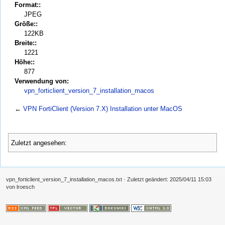
Format::
JPEG
Größe::
122KB
Breite::
1221
Höhe::
877
Verwendung von:
vpn_forticlient_version_7_installation_macos
←
VPN FortiClient (Version 7.X) Installation unter MacOS
Zuletzt angesehen:
vpn_forticlient_version_7_installation_macos.txt
· Zuletzt geändert:
2025/04/11 15:03
von
lroesch