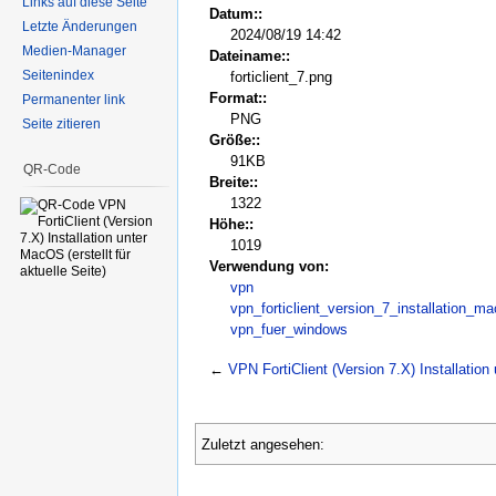
Links auf diese Seite
Datum::
Letzte Änderungen
2024/08/19 14:42
Medien-Manager
Dateiname::
Seitenindex
forticlient_7.png
Format::
Permanenter link
PNG
Seite zitieren
Größe::
91KB
QR-Code
Breite::
1322
Höhe::
1019
Verwendung von:
vpn
vpn_forticlient_version_7_installation_m
vpn_fuer_windows
←
VPN FortiClient (Version 7.X) Installatio
Zuletzt angesehen: