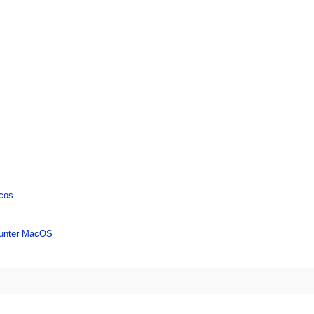
acos
n unter MacOS