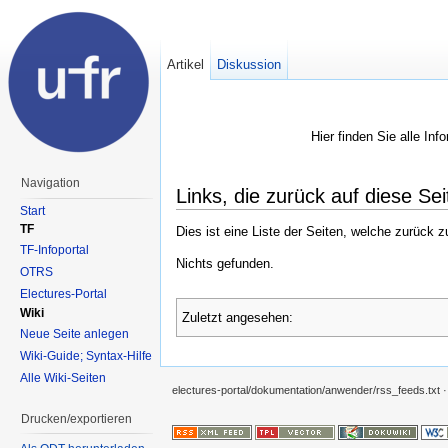
Artikel
Diskussion
Hier finden Sie alle In
Navigation
Links, die zurück auf diese Sei
Start
TF
Dies ist eine Liste der Seiten, welche zurück 
TF-Infoportal
Nichts gefunden.
OTRS
Electures-Portal
Wiki
Zuletzt angesehen:
Neue Seite anlegen
Wiki-Guide; Syntax-Hilfe
Alle Wiki-Seiten
electures-portal/dokumentation/anwender/rss_feeds.txt
·
Drucken/exportieren