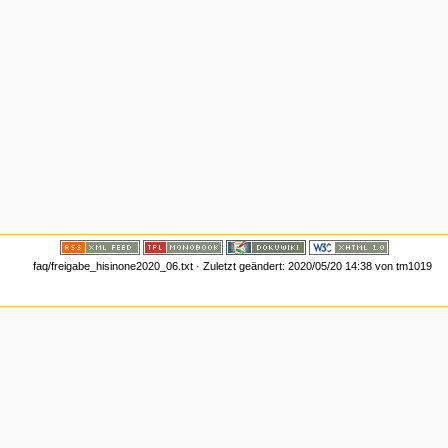
faq/freigabe_hisinone2020_06.txt
· Zuletzt geändert:
2020/05/20 14:38
von
tm1019