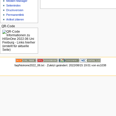
Medien-Manager
Seitenindex
Druckversion
Permanentlink
Artikel zitieren
QR-Code
faq/hisinone2022_06.txt
· Zuletzt geändert:
2022/08/15 19:01
von
es1038