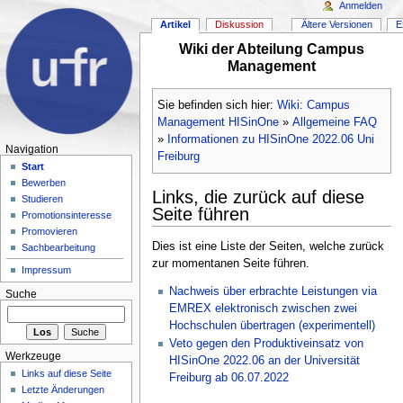
Anmelden
Artikel
Diskussion
Ältere Versionen
E
Wiki der Abteilung Campus
Management
Sie befinden sich hier:
Wiki: Campus
Management HISinOne
»
Allgemeine FAQ
»
Informationen zu HISinOne 2022.06 Uni
Navigation
Freiburg
Start
Bewerben
Links, die zurück auf diese
Studieren
Seite führen
Promotionsinteresse
Promovieren
Dies ist eine Liste der Seiten, welche zurück
Sachbearbeitung
zur momentanen Seite führen.
Impressum
Nachweis über erbrachte Leistungen via
Suche
EMREX elektronisch zwischen zwei
Hochschulen übertragen (experimentell)
Veto gegen den Produktiveinsatz von
Werkzeuge
HISinOne 2022.06 an der Universität
Links auf diese Seite
Freiburg ab 06.07.2022
Letzte Änderungen