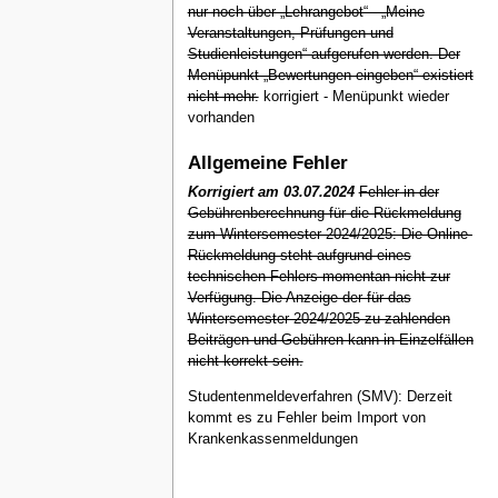
nur noch über „Lehrangebot“ - „Meine
Veranstaltungen, Prüfungen und
Studienleistungen“ aufgerufen werden. Der
Menüpunkt „Bewertungen eingeben“ existiert
nicht mehr.
korrigiert - Menüpunkt wieder
vorhanden
Allgemeine Fehler
Korrigiert am 03.07.2024
Fehler in der
Gebührenberechnung für die Rückmeldung
zum Wintersemester 2024/2025: Die Online-
Rückmeldung steht aufgrund eines
technischen Fehlers momentan nicht zur
Verfügung. Die Anzeige der für das
Wintersemester 2024/2025 zu zahlenden
Beiträgen und Gebühren kann in Einzelfällen
nicht korrekt sein.
Studentenmeldeverfahren (SMV): Derzeit
kommt es zu Fehler beim Import von
Krankenkassenmeldungen