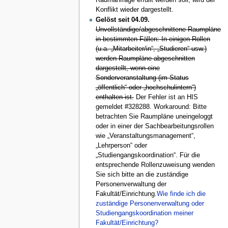
Raumanfrage erfüllt werden soll, wird der
Konflikt wieder dargestellt.
Gelöst seit 04.09.
Unvollständige/abgeschnittene Raumpläne
in bestimmten Fällen: In einigen Rollen
(u.a. „Mitarbeiter/in“, „Studieren“ usw.)
werden Raumpläne abgeschnitten
dargestellt, wenn eine
Sonderveranstaltung (im Status
„öffentlich“ oder „hochschulintern“)
enthalten ist.
Der Fehler ist an HIS
gemeldet #328288. Workaround: Bitte
betrachten Sie Raumpläne uneingeloggt
oder in einer der Sachbearbeitungsrollen
wie „Veranstaltungsmanagement“,
„Lehrperson“ oder
„Studiengangskoordination“. Für die
entsprechende Rollenzuweisung wenden
Sie sich bitte an die zuständige
Personenverwaltung der
Fakultät/Einrichtung.
Wie finde ich die
zuständige Personenverwaltung oder
Studiengangskoordination meiner
Fakultät/Einrichtung?