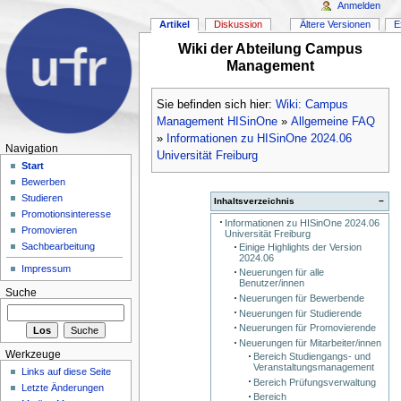
Anmelden
Artikel
Diskussion
Ältere Versionen
E
Wiki der Abteilung Campus
Management
Sie befinden sich hier:
Wiki: Campus
Management HISinOne
»
Allgemeine FAQ
»
Informationen zu HISinOne 2024.06
Navigation
Universität Freiburg
Start
Bewerben
Studieren
Inhaltsverzeichnis
−
Promotionsinteresse
Informationen zu HISinOne 2024.06
Promovieren
Universität Freiburg
Sachbearbeitung
Einige Highlights der Version
2024.06
Impressum
Neuerungen für alle
Benutzer/innen
Suche
Neuerungen für Bewerbende
Neuerungen für Studierende
Neuerungen für Promovierende
Neuerungen für Mitarbeiter/innen
Werkzeuge
Bereich Studiengangs- und
Veranstaltungsmanagement
Links auf diese Seite
Bereich Prüfungsverwaltung
Letzte Änderungen
Bereich