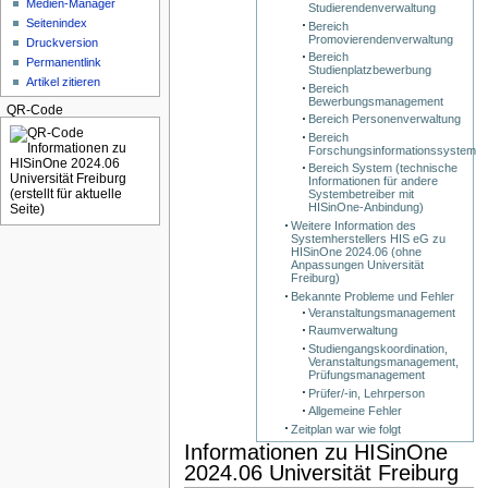
Medien-Manager
Studierendenverwaltung
Seitenindex
Bereich
Promovierendenverwaltung
Druckversion
Bereich
Permanentlink
Studienplatzbewerbung
Artikel zitieren
Bereich
Bewerbungsmanagement
QR-Code
Bereich Personenverwaltung
Bereich
Forschungsinformationssystem
Bereich System (technische
Informationen für andere
Systembetreiber mit
HISinOne-Anbindung)
Weitere Information des
Systemherstellers HIS eG zu
HISinOne 2024.06 (ohne
Anpassungen Universität
Freiburg)
Bekannte Probleme und Fehler
Veranstaltungsmanagement
Raumverwaltung
Studiengangskoordination,
Veranstaltungsmanagement,
Prüfungsmanagement
Prüfer/-in, Lehrperson
Allgemeine Fehler
Zeitplan war wie folgt
Informationen zu HISinOne
2024.06 Universität Freiburg