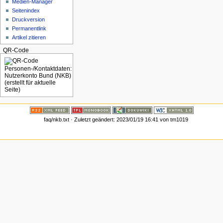
Medien-Manager
Seitenindex
Druckversion
Permanentlink
Artikel zitieren
QR-Code
faq/nkb.txt
· Zuletzt geändert:
2023/01/19 16:41
von
tm1019