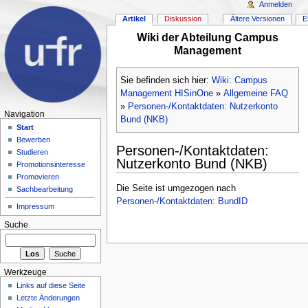
Anmelden
Artikel
Diskussion
Ältere Versionen
E
Wiki der Abteilung Campus
Management
Sie befinden sich hier:
Wiki: Campus
Management HISinOne
»
Allgemeine FAQ
»
Personen-/Kontaktdaten: Nutzerkonto
Navigation
Bund (NKB)
Start
Bewerben
Personen-/Kontaktdaten:
Studieren
Nutzerkonto Bund (NKB)
Promotionsinteresse
Promovieren
Die Seite ist umgezogen nach
Sachbearbeitung
Personen-/Kontaktdaten: BundID
Impressum
Suche
Werkzeuge
Links auf diese Seite
Letzte Änderungen