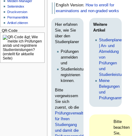
Medien-Manager
English Version:
How to enroll for
Seitenindex
examinations and non-graded works
Druckversion
Permanentlink
Artikel zitieren
Hier erfahren
Weitere
Sie, wie Sie
Artikel
QR-Code
über den
Studienplaner
Studienplaner
| An- und
Prüfungen
Abmeldung
anmelden
von
und
Prüfungen
und
Studienleistungen
Studienleistungen
registrieren
können.
Meine
Belegungen
Bitte
und
vergewissern
Prüfungsanmeldung
Sie sich
zuerst, ob die
Prüfungsverwaltung
für Ihren
Bitte
Studiengang
beachten
und damit die
Sie,