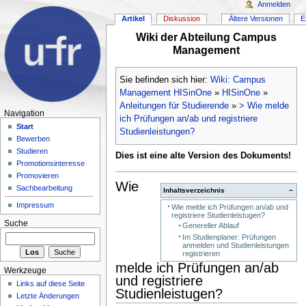
Anmelden
Artikel
Diskussion
Ältere Versionen
E
Wiki der Abteilung Campus
Management
Sie befinden sich hier:
Wiki: Campus
Management HISinOne
»
HISinOne
»
Anleitungen für Studierende
»
> Wie melde
Navigation
ich Prüfungen an/ab und registriere
Start
Studienleistungen?
Bewerben
Studieren
Dies ist eine alte Version des Dokuments!
Promotionsinteresse
Promovieren
Wie
Sachbearbeitung
Inhaltsverzeichnis
−
Impressum
Wie melde ich Prüfungen an/ab und
registriere Studienleistugen?
Suche
Genereller Ablauf
Im Studienplaner: Prüfungen
anmelden und Studienleistungen
registrieren
melde ich Prüfungen an/ab
Werkzeuge
und registriere
Links auf diese Seite
Studienleistugen?
Letzte Änderungen