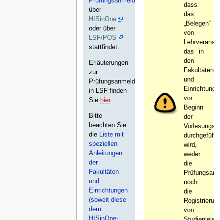
Prüfungsanmeldung
dass
über
das
HISinOne
„Belegen“
oder über
von
LSF/POS
Lehrveransta
stattfindet.
das in
den
Erläuterungen
Fakultäten
zur
und
Prüfungsanmeldung
Einrichtunge
in LSF finden
vor
Sie
hier
.
Beginn
Bitte
der
beachten Sie
Vorlesungsze
die
Liste mit
durchgeführt
speziellen
wird,
Anleitungen
weder
der
die
Fakultäten
Prüfungsan
und
noch
Einrichtungen
die
(soweit diese
Registrierun
dem
von
HISinOne-
Studienleist