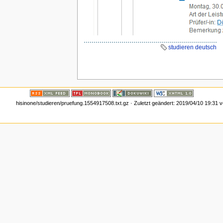
studieren deutsch
hisinone/studieren/pruefung.1554917508.txt.gz
· Zuletzt geändert:
2019/04/10 19:31
v