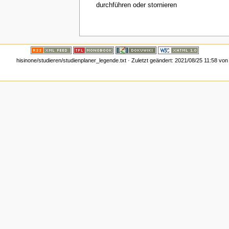
durchführen oder stornieren
hisinone/studieren/studienplaner_legende.txt
· Zuletzt geändert:
2021/08/25 11:58
vo