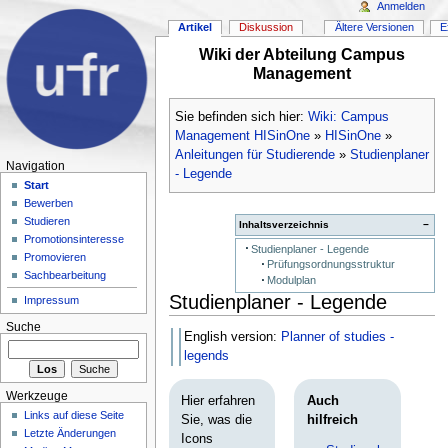
Anmelden
Artikel
Diskussion
Ältere Versionen
E
Wiki der Abteilung Campus
Management
Sie befinden sich hier:
Wiki: Campus
Management HISinOne
»
HISinOne
»
Anleitungen für Studierende
»
Studienplaner
Navigation
- Legende
Start
Bewerben
Studieren
Inhaltsverzeichnis
−
Promotionsinteresse
Studienplaner - Legende
Promovieren
Prüfungsordnungsstruktur
Sachbearbeitung
Modulplan
Studienplaner - Legende
Impressum
Suche
English version:
Planner of studies -
legends
Werkzeuge
Hier erfahren
Auch
Links auf diese Seite
Sie, was die
hilfreich
Letzte Änderungen
Icons