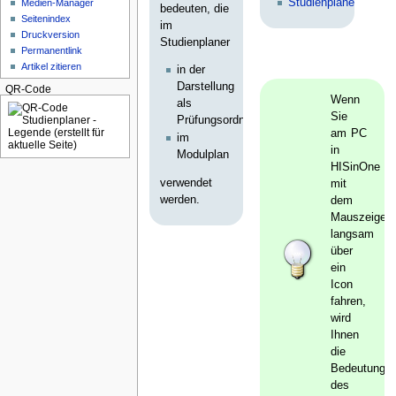
Studienplaner
Medien-Manager
bedeuten, die
Seitenindex
im
Druckversion
Studienplaner
Permanentlink
Artikel zitieren
in der
Darstellung
QR-Code
Wenn
als
Sie
Prüfungsordnungsstruktur,
am PC
im
in
Modulplan
HISinOne
verwendet
mit
werden.
dem
Mauszeiger
langsam
über
ein
Icon
fahren,
wird
Ihnen
die
Bedeutung
des