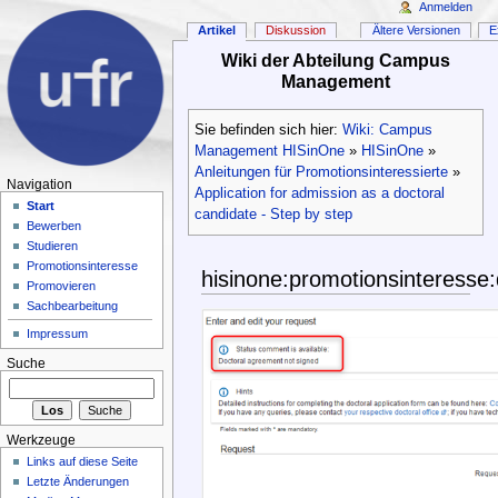
Anmelden
Artikel
Diskussion
Ältere Versionen
E
Wiki der Abteilung Campus
Management
Sie befinden sich hier:
Wiki: Campus
Management HISinOne
»
HISinOne
»
Anleitungen für Promotionsinteressierte
»
Navigation
Application for admission as a doctoral
Start
candidate - Step by step
Bewerben
Studieren
Promotionsinteresse
hisinone:promotionsinteress
Promovieren
Sachbearbeitung
Impressum
Suche
Werkzeuge
Links auf diese Seite
Letzte Änderungen