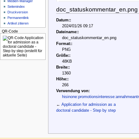
Medien-Manager
Seitenindex
doc_statuskommentar_en.png
Druckversion
Permanentlink
Datum::
Artikel zitieren
2024/01/26 09:17
QR-Code
Dateiname::
doc_statuskommentar_en.png
Format::
PNG
Größe::
48KB
Breite::
1360
Höhe::
266
Verwendung von:
hisinone:promotionsinteresse:annahmeant
←
Application for admission as a
doctoral candidate - Step by step