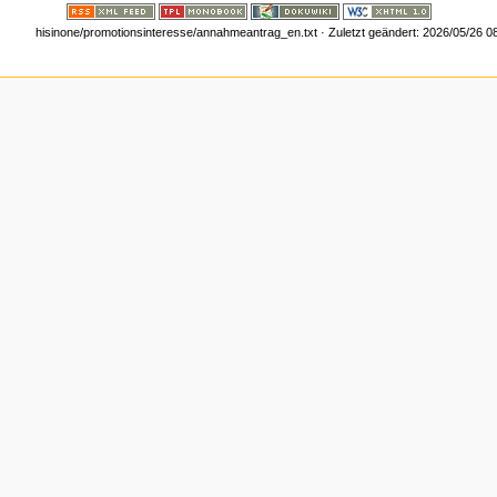
hisinone/promotionsinteresse/annahmeantrag_en.txt
· Zuletzt geändert:
2026/05/26 0