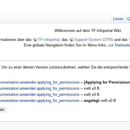
Lesen
Q
Willkommen auf dem TF-Infoportal Wiki.
formationen über das
TF-Infoportal
, das
Support-System OTRS
und das
Eine globale Navigation finden Sie im Menu links,
zur Startseit
e. Um zu einer älteren Version zurückzukehren, wählen Sie die entsprechende 
okumentation:anwender:applying_for_permissions
– [Applying for Permissio
okumentation:anwender:applying_for_permissions
–
vw9
±0 B
okumentation:anwender:applying_for_permissions
–
vw9
±0 B
okumentation:anwender:applying_for_permissions
– angelegt
vw9
±0 B
nen