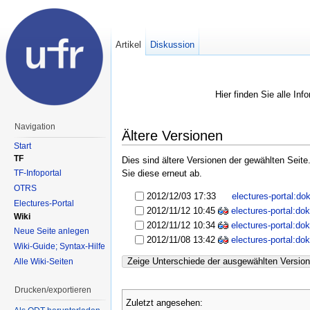
Artikel
Diskussion
Hier finden Sie alle In
Navigation
Ältere Versionen
Start
TF
Dies sind ältere Versionen der gewählten Seit
TF-Infoportal
Sie diese erneut ab.
OTRS
2012/12/03 17:33
electures-portal:d
Electures-Portal
2012/11/12 10:45
electures-portal:d
Wiki
2012/11/12 10:34
electures-portal:d
Neue Seite anlegen
2012/11/08 13:42
electures-portal:d
Wiki-Guide; Syntax-Hilfe
Zeige Unterschiede der ausgewählten Versio
Alle Wiki-Seiten
Drucken/exportieren
Zuletzt angesehen: