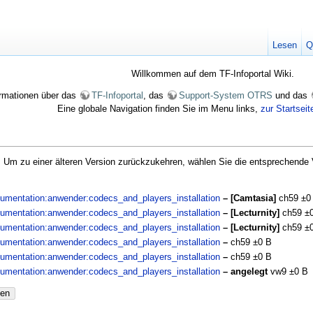
Lesen
Q
Willkommen auf dem TF-Infoportal Wiki.
formationen über das
TF-Infoportal
, das
Support-System OTRS
und das
Eine globale Navigation finden Sie im Menu links,
zur Startseit
e. Um zu einer älteren Version zurückzukehren, wählen Sie die entsprechende 
okumentation:anwender:codecs_and_players_installation
– [Camtasia]
ch59
±0
okumentation:anwender:codecs_and_players_installation
– [Lecturnity]
ch59
±
okumentation:anwender:codecs_and_players_installation
– [Lecturnity]
ch59
±
okumentation:anwender:codecs_and_players_installation
–
ch59
±0 B
okumentation:anwender:codecs_and_players_installation
–
ch59
±0 B
okumentation:anwender:codecs_and_players_installation
– angelegt
vw9
±0 B
nen