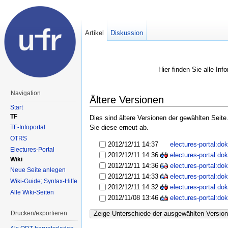
Artikel
Diskussion
Hier finden Sie alle In
Navigation
Ältere Versionen
Start
TF
Dies sind ältere Versionen der gewählten Seit
TF-Infoportal
Sie diese erneut ab.
OTRS
2012/12/11 14:37
electures-portal:d
Electures-Portal
2012/12/11 14:36
electures-portal:d
Wiki
2012/12/11 14:36
electures-portal:d
Neue Seite anlegen
2012/12/11 14:33
electures-portal:d
Wiki-Guide; Syntax-Hilfe
2012/12/11 14:32
electures-portal:d
Alle Wiki-Seiten
2012/11/08 13:46
electures-portal:d
Drucken/exportieren
Zeige Unterschiede der ausgewählten Versio