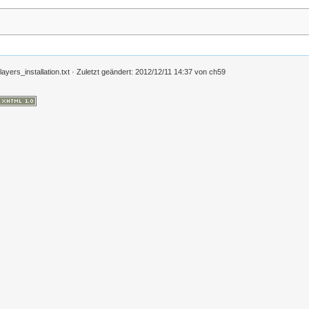
yers_installation.txt
· Zuletzt geändert:
2012/12/11 14:37
von
ch59