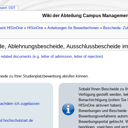
xport: ODT
Wiki der Abteilung Campus Managemen
ent HISinOne
»
HISinOne
»
Anleitungen für Bewerber/innen
»
Bescheide: Zu
e, Ablehnungsbescheide, Ausschlussbescheide im
elated documents (e.g. letter of admission, letter of rejection)
cheide zu Ihrer Studienplatzbewerbung abrufen können.
Sobald Ihnen Bescheide zu Ih
Verfügung gestellt werden, b
Benachrichtigung (sofern Sie 
, nachdem ich zugelassen
HISinOne aktiviert haben).
Bewerbungen und Bescheide 
Bewerbungsverfahrens autom
d hochschulstart.de
Bewerbungsportal gelöscht. 
benötigen, speichern und archi