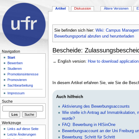
Artikel
Diskussion
Ältere Versionen
E
Sie befinden sich hier:
Wiki: Campus Managem
Bewerbungsportal abrufen und herunterladen
Bescheide: Zulassungsbescheid
Navigation
Start
→ English version:
How to download application r
Bewerben
Studieren
Promotionsinteresse
Promovieren
In diesem Artikel erfahren Sie, wie Sie die Bes
Sachbearbeitung
Impressum
Auch hilfreich
Suche
Aktivierung des Bewerbungsaccounts
Wie stelle ich Antrag auf Immatrikulation
wurde?
Werkzeuge
FAQ: Bewerbung in HISinOne
Links auf diese Seite
Bewerbungsaccount an der Uni Freiburg un
Letzte Änderungen
Bewerbung: Schritt für Schritt