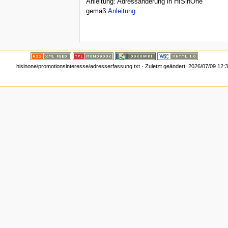
Anleitung: Adressänderung in HISinOne
gemäß
Anleitung
.
hisinone/promotionsinteresse/adresserfassung.txt
· Zuletzt geändert:
2026/07/09 12: