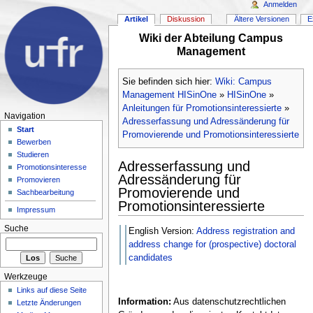
Anmelden
Artikel
Diskussion
Ältere Versionen
E
Wiki der Abteilung Campus
Management
Sie befinden sich hier:
Wiki: Campus
Management HISinOne
»
HISinOne
»
Anleitungen für Promotionsinteressierte
»
Navigation
Adresserfassung und Adressänderung für
Start
Promovierende und Promotionsinteressierte
Bewerben
Studieren
Adresserfassung und
Promotionsinteresse
Adressänderung für
Promovieren
Promovierende und
Sachbearbeitung
Promotionsinteressierte
Impressum
Suche
English Version:
Address registration and
address change for (prospective) doctoral
candidates
Werkzeuge
Links auf diese Seite
Information:
Aus datenschutzrechtlichen
Letzte Änderungen