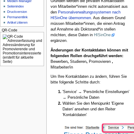
Gründen werden die privaten Kontaktdaten
Medien-Manager
von Mitarbeiter*innen nicht automatisiert aus
Seitenindex
Druckversion
den
Personalverwaltungssystemen nach
Permanentlink
HISinOne übernommen
. Aus diesem Grund
Artikel zitieren
müssen Mitarbeiter*innen, die einen Antrag
auf Annahme als Doktorand*in stellen
QR-Code
möchten, diese Daten in
HISinOne
ergänzen.
Änderungen der Kontaktdaten können mit
folgenden Rollen druchgeführt werden:
Bewerben
,
Studieren
,
Promovieren
,
Mitarbeiter/in
Um Ihre Kontaktdaten zu ändern, führen Sie
bitte folgende Schritte durch:
'Service' → 'Persönliche Einstellungen'
→ Persönliche Daten
Wählen Sie den Menüpunkt 'Eigene
Daten' ansehen und den Reiter
'Kontaktdaten'