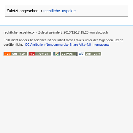
Zuletzt angesehen:
•
rechtliche_aspekte
rechtliche_aspekte.txt
· Zuletzt geändert:
2013/12/17 15:26
von
slotosch
Falls nicht anders bezeichnet, ist der Inhalt dieses Wikis unter der folgenden Lizenz
veröffentlicht:
CC Attribution-Noncommercial-Share Alike 4.0 International