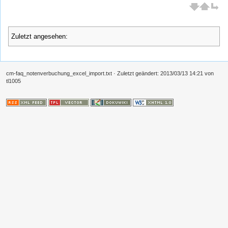
Zuletzt angesehen:
cm-faq_notenverbuchung_excel_import.txt
· Zuletzt geändert:
2013/03/13 14:21
von
tl1005