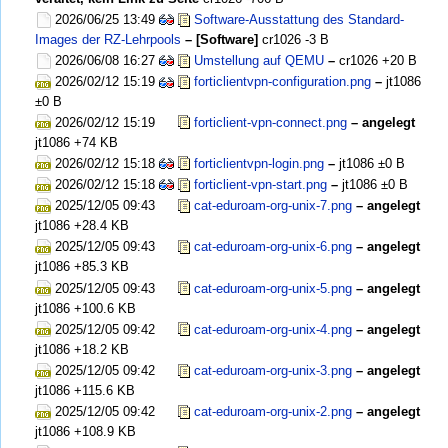
2026/06/25 13:49
Software-Ausstattung des Standard-
Images der RZ-Lehrpools
– [Software]
cr1026
-3 B
2026/06/08 16:27
Umstellung auf QEMU
–
cr1026
+20 B
2026/02/12 15:19
forticlientvpn-configuration.png
–
jt1086
±0 B
2026/02/12 15:19
forticlient-vpn-connect.png
– angelegt
jt1086
+74 KB
2026/02/12 15:18
forticlientvpn-login.png
–
jt1086
±0 B
2026/02/12 15:18
forticlient-vpn-start.png
–
jt1086
±0 B
2025/12/05 09:43
cat-eduroam-org-unix-7.png
– angelegt
jt1086
+28.4 KB
2025/12/05 09:43
cat-eduroam-org-unix-6.png
– angelegt
jt1086
+85.3 KB
2025/12/05 09:43
cat-eduroam-org-unix-5.png
– angelegt
jt1086
+100.6 KB
2025/12/05 09:42
cat-eduroam-org-unix-4.png
– angelegt
jt1086
+18.2 KB
2025/12/05 09:42
cat-eduroam-org-unix-3.png
– angelegt
jt1086
+115.6 KB
2025/12/05 09:42
cat-eduroam-org-unix-2.png
– angelegt
jt1086
+108.9 KB