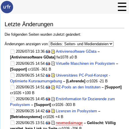
Letzte Änderungen
Die folgenden Seiten wurden zuletzt geändert:
Änderungen anzeigen von
2026/07/16 13:36
Antivirensoftware GData
–
[Antivirensoftware GData]
fw1078
±0 B
2026/06/25 14:54
Virtuelle Maschinen im Poolsystem
–
[Support]
cr1026
-361 B
2026/06/25 14:52
Universitäres PC-Pool-Konzept -
Optimierte Kursraumumgebung
– [Lehrende]
cr1026
-21 B
2026/06/25 14:51
RZ-Pools an den Instituten
– [Support]
cr1026
+100 B
2026/06/25 14:45
Erstinformation für Dozierende zum
Poolsystem
– [Support]
cr1026
-303 B
2026/06/25 14:42
Lizenzen im Poolsystem
–
[Betriebssysteme]
cr1026
+4 B
2026/06/25 13:51
newmediaimage
– Gelöscht: Völlig
veraltet, kein Link zu Seite
cr1026
-706 B