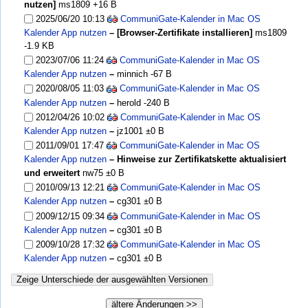
nutzen]
ms1809
+16 B
2025/06/20 10:13
CommuniGate-Kalender in Mac OS
Kalender App nutzen
– [Browser-Zertifikate installieren]
ms1809
-1.9 KB
2023/07/06 11:24
CommuniGate-Kalender in Mac OS
Kalender App nutzen
–
minnich
-67 B
2020/08/05 11:03
CommuniGate-Kalender in Mac OS
Kalender App nutzen
–
herold
-240 B
2012/04/26 10:02
CommuniGate-Kalender in Mac OS
Kalender App nutzen
–
jz1001
±0 B
2011/09/01 17:47
CommuniGate-Kalender in Mac OS
Kalender App nutzen
– Hinweise zur Zertifikatskette aktualisiert
und erweitert
nw75
±0 B
2010/09/13 12:21
CommuniGate-Kalender in Mac OS
Kalender App nutzen
–
cg301
±0 B
2009/12/15 09:34
CommuniGate-Kalender in Mac OS
Kalender App nutzen
–
cg301
±0 B
2009/10/28 17:32
CommuniGate-Kalender in Mac OS
Kalender App nutzen
–
cg301
±0 B
Zeige Unterschiede der ausgewählten Versionen
ältere Änderungen >>