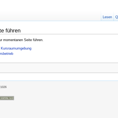
Lesen
Q
te führen
zur momentanen Seite führen.
te Kursraumumgebung
rsbetrieb
r1026