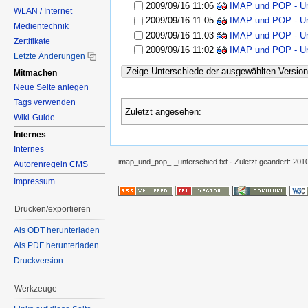
2009/09/16 11:06
IMAP und POP - Un
WLAN / Internet
2009/09/16 11:05
IMAP und POP - Un
Medientechnik
2009/09/16 11:03
IMAP und POP - Un
Zertifikate
2009/09/16 11:02
IMAP und POP - Un
Letzte Änderungen
Zeige Unterschiede der ausgewählten Versio
Mitmachen
Neue Seite anlegen
Tags verwenden
Zuletzt angesehen:
Wiki-Guide
Internes
Internes
imap_und_pop_-_unterschied.txt
· Zuletzt geändert:
2010
Autorenregeln CMS
Impressum
Drucken/exportieren
Als ODT herunterladen
Als PDF herunterladen
Druckversion
Werkzeuge