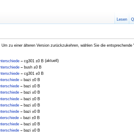
Lesen
Q
e. Um zu einer älteren Version zurückzukehren, wählen Sie die entsprechende 
(aktuell)
terschiede
–
cg301
±0 B
terschiede
–
bush
±0 B
terschiede
–
cg301
±0 B
terschiede
–
bazi
±0 B
terschiede
–
bazi
±0 B
terschiede
–
bazi
±0 B
terschiede
–
bazi
±0 B
terschiede
–
bazi
±0 B
terschiede
–
bazi
±0 B
terschiede
–
bazi
±0 B
terschiede
–
bazi
±0 B
terschiede
–
bazi
±0 B