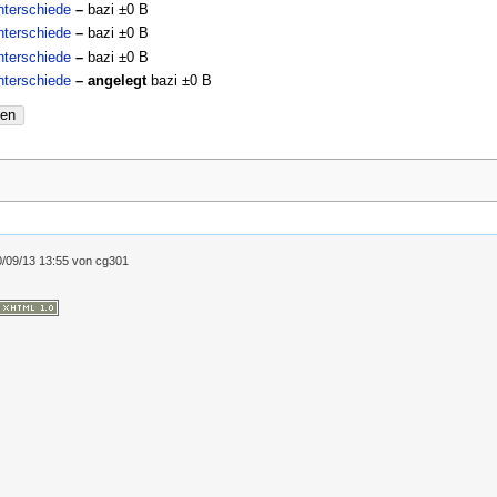
terschiede
–
bazi
±0 B
terschiede
–
bazi
±0 B
terschiede
–
bazi
±0 B
terschiede
– angelegt
bazi
±0 B
nen
/09/13 13:55
von
cg301