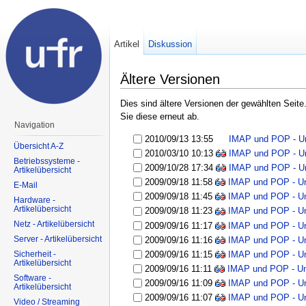
Artikel
Diskussion
Ältere Versionen
Dies sind ältere Versionen der gewählten Seit
Sie diese erneut ab.
Navigation
2010/09/13 13:55
IMAP und POP - Un
Übersicht A-Z
2010/03/10 10:13
IMAP und POP - Un
Betriebssysteme -
2009/10/28 17:34
IMAP und POP - Un
Artikelübersicht
2009/09/18 11:58
IMAP und POP - Un
E-Mail
2009/09/18 11:45
IMAP und POP - Un
Hardware -
Artikelübersicht
2009/09/18 11:23
IMAP und POP - Un
Netz - Artikelübersicht
2009/09/16 11:17
IMAP und POP - Un
Server - Artikelübersicht
2009/09/16 11:16
IMAP und POP - Un
Sicherheit -
2009/09/16 11:15
IMAP und POP - Un
Artikelübersicht
2009/09/16 11:11
IMAP und POP - Un
Software -
2009/09/16 11:09
IMAP und POP - Un
Artikelübersicht
2009/09/16 11:07
IMAP und POP - Un
Video / Streaming