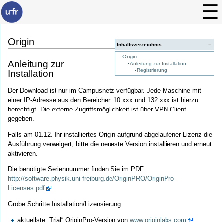
Origin
−
Inhaltsverzeichnis
Origin
Anleitung zur
Anleitung zur Installation
Registrierung
Installation
Der Download ist nur im Campusnetz verfügbar. Jede Maschine mit
einer IP-Adresse aus den Bereichen 10.xxx und 132.xxx ist hierzu
berechtigt. Die externe Zugriffsmöglichkeit ist über VPN-Client
gegeben.
Falls am 01.12. Ihr installiertes Origin aufgrund abgelaufener Lizenz die
Ausführung verweigert, bitte die neueste Version installieren und erneut
aktivieren.
Die benötigte Seriennummer finden Sie im PDF:
http://software.physik.uni-freiburg.de/OriginPRO/OriginPro-
Licenses.pdf
Grobe Schritte Installation/Lizensierung:
aktuellste „Trial“ OriginPro-Version von
www.originlabs.com