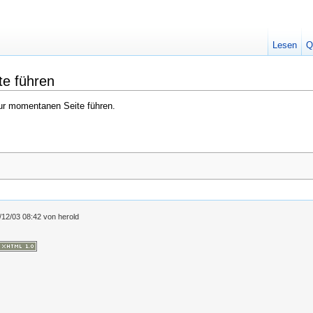
Lesen
Q
te führen
zur momentanen Seite führen.
/12/03 08:42
von
herold