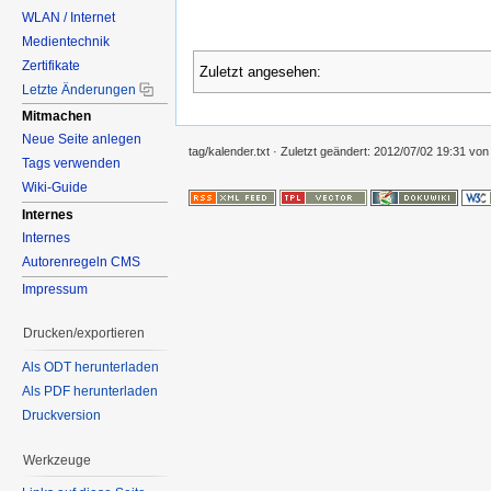
WLAN / Internet
Medientechnik
Zertifikate
Zuletzt angesehen:
Letzte Änderungen
Mitmachen
Neue Seite anlegen
tag/kalender.txt
· Zuletzt geändert:
2012/07/02 19:31
vo
Tags verwenden
Wiki-Guide
Internes
Internes
Autorenregeln CMS
Impressum
Drucken/exportieren
Als ODT herunterladen
Als PDF herunterladen
Druckversion
Werkzeuge