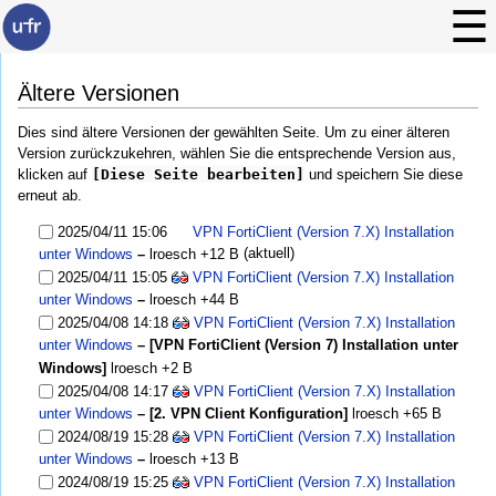
Ältere Versionen
Dies sind ältere Versionen der gewählten Seite. Um zu einer älteren
Version zurückzukehren, wählen Sie die entsprechende Version aus,
klicken auf
[Diese Seite bearbeiten]
und speichern Sie diese
erneut ab.
2025/04/11 15:06
VPN FortiClient (Version 7.X) Installation
(aktuell)
unter Windows
–
lroesch
+12 B
2025/04/11 15:05
VPN FortiClient (Version 7.X) Installation
unter Windows
–
lroesch
+44 B
2025/04/08 14:18
VPN FortiClient (Version 7.X) Installation
unter Windows
– [VPN FortiClient (Version 7) Installation unter
Windows]
lroesch
+2 B
2025/04/08 14:17
VPN FortiClient (Version 7.X) Installation
unter Windows
– [2. VPN Client Konfiguration]
lroesch
+65 B
2024/08/19 15:28
VPN FortiClient (Version 7.X) Installation
unter Windows
–
lroesch
+13 B
2024/08/19 15:25
VPN FortiClient (Version 7.X) Installation