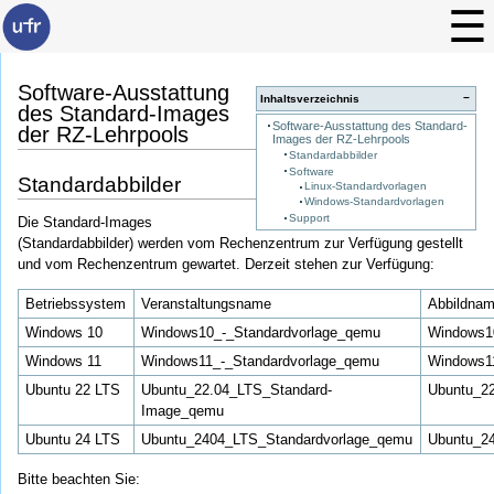
Software-Ausstattung
−
Inhaltsverzeichnis
des Standard-Images
Software-Ausstattung des Standard-
der RZ-Lehrpools
Images der RZ-Lehrpools
Standardabbilder
Software
Standardabbilder
Linux-Standardvorlagen
Windows-Standardvorlagen
Support
Die Standard-Images
(Standardabbilder) werden vom Rechenzentrum zur Verfügung gestellt
und vom Rechenzentrum gewartet. Derzeit stehen zur Verfügung:
Betriebssystem
Veranstaltungsname
Abbildna
Windows 10
Windows10_-_Standardvorlage_qemu
Windows1
Windows 11
Windows11_-_Standardvorlage_qemu
Windows1
Ubuntu 22 LTS
Ubuntu_22.04_LTS_Standard-
Ubuntu_2
Image_qemu
Ubuntu 24 LTS
Ubuntu_2404_LTS_Standardvorlage_qemu
Ubuntu_2
Bitte beachten Sie: