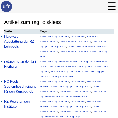
Artikel zum tag: diskless
Seite
Tags
Hardware-
Artikel zum tag: lehrpool
,
poolraeume
,
Hardware -
Ausstattung der RZ-
Artikelübersicht
,
Artikel zum tag: e-learning
,
Artikel zum
Lehrpools
tag: pc-arbeitsplaetze
,
Linux - Artikelübersicht
,
Windows -
Artikelübersicht
,
Artikel zum tag: diskless
,
Artikel zum tag:
login
net.points an der Uni
Artikel zum tag: diskless
,
Artikel zum tag: homedirectory
,
Freiburg
Linux - Artikelübersicht
,
Artikel zum tag: login
,
Artikel zum
tag: nfs
,
Artikel zum tag: net.point
,
Artikel zum tag: pc-
arbeitsplaetze
,
poolraeume
PC-Pools -
Artikel zum tag: lehrpool
,
poolraeume
,
Artikel zum tag: e-
Systembeschreibung
learning
,
Artikel zum tag: pc-arbeitsplaetze
,
Linux -
für den Kursbetrieb
Artikelübersicht
,
Windows - Artikelübersicht
,
Artikel zum
tag: diskless
,
Hardware - Artikelübersicht
RZ-Pools an den
Artikel zum tag: lehrpool
,
poolraeume
,
Artikel zum tag: e-
Instituten
learning
,
Artikel zum tag: pc-arbeitsplaetze
,
Linux -
Artikelübersicht
,
Windows - Artikelübersicht
,
Artikel zum
tag: diskless
,
Artikel zum tag: login