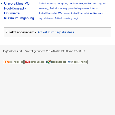
Universitäres PC-
Artikel zum tag: lehrpool
,
poolraeume
,
Artikel zum tag: e-
Pool-Konzept -
learning
,
Artikel zum tag: pc-arbeitsplaetze
,
Linux -
Optimierte
Artikelübersicht
,
Windows - Artikelübersicht
,
Artikel zum
Kursraumumgebung
tag: diskless
,
Artikel zum tag: login
Zuletzt angesehen:
•
Artikel zum tag: diskless
tag/diskless.txt
· Zuletzt geändert:
2012/07/02 19:30
von
127.0.0.1