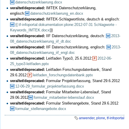
datenschutzerklaerung.docx
veraltet/deprecated:
IMTEK Datenschutzerklärung,
englisch:
datenschutzerklaerung_en.docx
veraltet/deprecated:
IMTEK-Schlagwortliste, deutsch & englisch:
{{:tf-infoportal:dokumentation:plone:2012-07-31 Schlagworte -
Keywords_IMTEK.docx|
}}
veraltet/deprecated:
IIF Datenschutzerklärung, deutsch:
2013-
08_datenschutzerklaerung_iif_dt.doc
veraltet/deprecated:
IIF Datenschutzerklärung, englisch:
2013-
08_datenschutzerklaerung_iif_engl.doc
veraltet/deprecated:
Leitfaden Typo3, 25.6.2012:
2012-06-
25_typo3-leitfaden.pptx
veraltet/deprecated:
Leitfaden Forschungsdatenbank, Stand
29.6.2012:
leitfaden_forschungsdatenbank.pptx
veraltet/deprecated:
Formular Projekterfassung, Stand 29.6.2012
12-06-29_formular_projekterfassung.docx
veraltet/deprecated:
Formular Mitarbeiter-Lebenslauf, Stand
29.06.2012
formular_mitarbeiter-lebenslauf.docx
veraltet/deprecated:
Formular Stellenangebote, Stand 29.6.2012
formular_stellenangebote.docx
anwender
,
plone
,
tf-infoportal