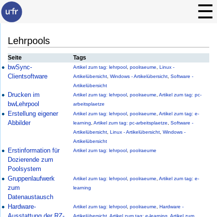
Lehrpools
Seite
Tags
bwSync-
Artikel zum tag: lehrpool
,
poolraeume
,
Linux -
Clientsoftware
Artikelübersicht
,
Windows - Artikelübersicht
,
Software -
Artikelübersicht
Drucken im
Artikel zum tag: lehrpool
,
poolraeume
,
Artikel zum tag: pc-
bwLehrpool
arbeitsplaetze
Erstellung eigener
Artikel zum tag: lehrpool
,
poolraeume
,
Artikel zum tag: e-
Abbilder
learning
,
Artikel zum tag: pc-arbeitsplaetze
,
Software -
Artikelübersicht
,
Linux - Artikelübersicht
,
Windows -
Artikelübersicht
Erstinformation für
Artikel zum tag: lehrpool
,
poolraeume
Dozierende zum
Poolsystem
Gruppenlaufwerk
Artikel zum tag: lehrpool
,
poolraeume
,
Artikel zum tag: e-
zum
learning
Datenaustausch
Hardware-
Artikel zum tag: lehrpool
,
poolraeume
,
Hardware -
Ausstattung der RZ-
Artikelübersicht
,
Artikel zum tag: e-learning
,
Artikel zum