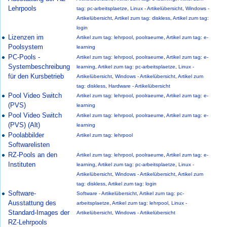
Lehrpools
tag: pc-arbeitsplaetze
,
Linux - Artikelübersicht
,
Windows -
Artikelübersicht
,
Artikel zum tag: diskless
,
Artikel zum tag:
login
Lizenzen im
Artikel zum tag: lehrpool
,
poolraeume
,
Artikel zum tag: e-
Poolsystem
learning
PC-Pools -
Artikel zum tag: lehrpool
,
poolraeume
,
Artikel zum tag: e-
Systembeschreibung
learning
,
Artikel zum tag: pc-arbeitsplaetze
,
Linux -
für den Kursbetrieb
Artikelübersicht
,
Windows - Artikelübersicht
,
Artikel zum
tag: diskless
,
Hardware - Artikelübersicht
Pool Video Switch
Artikel zum tag: lehrpool
,
poolraeume
,
Artikel zum tag: e-
(PVS)
learning
Pool Video Switch
Artikel zum tag: lehrpool
,
poolraeume
,
Artikel zum tag: e-
(PVS) (Alt)
learning
Poolabbilder
Artikel zum tag: lehrpool
Softwarelisten
RZ-Pools an den
Artikel zum tag: lehrpool
,
poolraeume
,
Artikel zum tag: e-
Instituten
learning
,
Artikel zum tag: pc-arbeitsplaetze
,
Linux -
Artikelübersicht
,
Windows - Artikelübersicht
,
Artikel zum
tag: diskless
,
Artikel zum tag: login
Software-
Software - Artikelübersicht
,
Artikel zum tag: pc-
Ausstattung des
arbeitsplaetze
,
Artikel zum tag: lehrpool
,
Linux -
Standard-Images der
Artikelübersicht
,
Windows - Artikelübersicht
RZ-Lehrpools